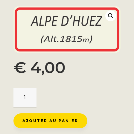
€
4,00
QUANTITÉ
DE
AIMANT
ALPE
AJOUTER AU PANIER
D'HUEZ
R/W