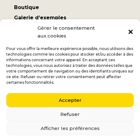
Boutique
Galerie d’exemples
Mon compte
Gérer le consentement
aux cookies
Termes et conditions
Frais d’expédition
Pour vous offrir la meilleure expérience possible, nous utilisons des
technologies comme les cookies pour stocker et/ou accéder à des
informations concernant votre appareil. En acceptant ces
technologies, vous nous autorisez à traiter des données telles que
votre comportement de navigation ou des identifiants uniques sur
ce site. Refuser ou retirer votre consentement peut affecter
Jan
+32 (0) 477 732 949
certaines fonctionnalités.
Véronique
+32 (0) 472 562 684
Accepter
Middelmolenlaan 100
2100 Deurne
Refuser
Nederlands
(
Néerlandais
)
English
(
Anglais
)
Afficher les préférences
Français
Italiano
(
Italien
)