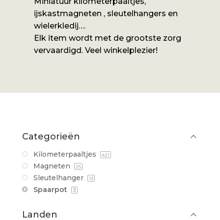
Miniatuur kilometerpaaltjes,
ijskastmagneten , sleutelhangers en
wielerkledij….
Elk item wordt met de grootste zorg
vervaardigd. Veel winkelplezier!
Categorieën
Kilometerpaaltjes
421
Magneten
25
Sleutelhanger
13
Spaarpot
3
Landen