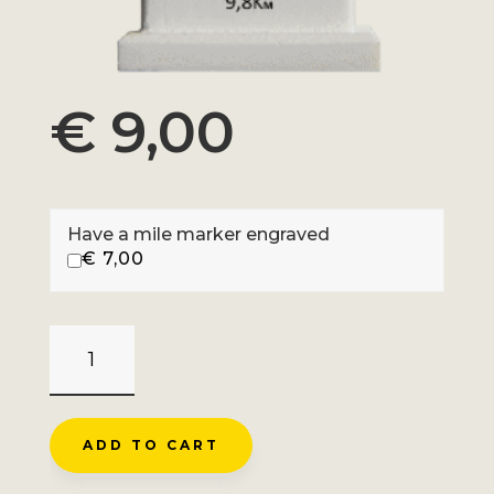
€
9,00
Have a mile marker engraved
€
7,00
COL
DE
MADALE
-
ADD TO CART
LE
POUJOL