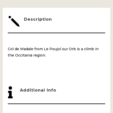
SUR
ORB
j
Description
QUANTITY
Col de Madale from Le Poujol sur Orb is a climb in
the Occitania region.

Additional Info