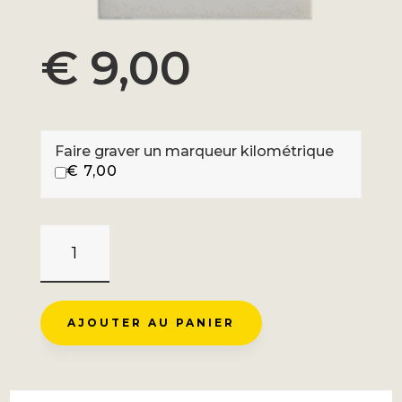
€
9,00
Faire graver un marqueur kilométrique
€
7,00
QUANTITÉ
DE
COL
D'ASPIN
AJOUTER AU PANIER
-
LUZ
ST