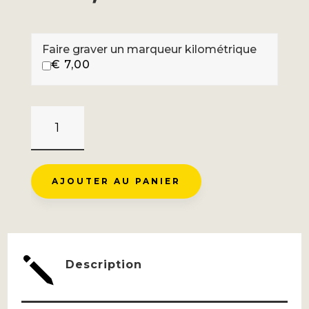
Faire graver un marqueur kilométrique
€
7,00
QUANTITÉ
DE
COL
DE
AJOUTER AU PANIER
GRANON
-
BRIANÇON
j
Description