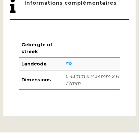

Informations complémentaires
Gebergte of
streek
Landcode
FR
L 43mm x P 34mm x H
Dimensions
77mm