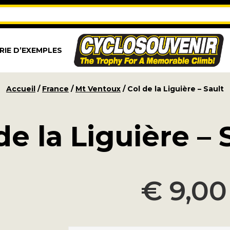
RIE D’EXEMPLES
Accueil
/
France
/
Mt Ventoux
/ Col de la Liguière – Sault
de la Liguière – 
€
9,00