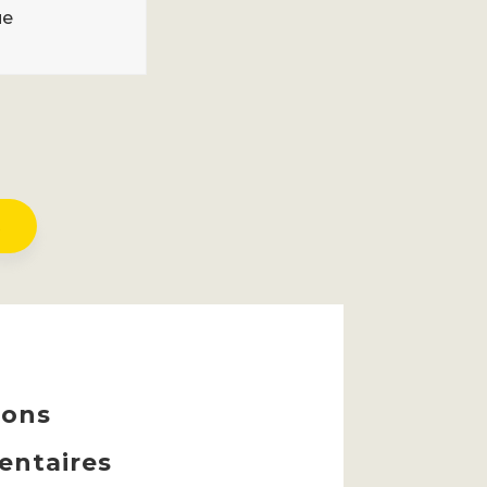
ue
R
ions
ntaires