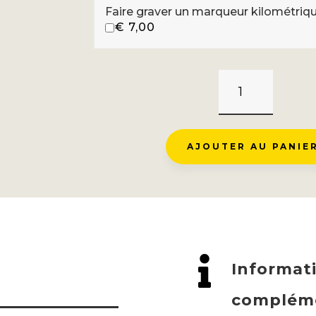
Faire graver un marqueur kilométriq
€
7,00
QUANTITÉ
DE
COL
DE
AJOUTER AU PANIE
LA
LIGUIÈRE
-
SAULT

Informat
compléme