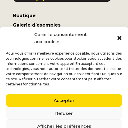
Boutique
Galerie d’exemples
Mon compte
Gérer le consentement
aux cookies
Termes et conditions
Frais d’expédition
Pour vous offrir la meilleure expérience possible, nous utilisons des
technologies comme les cookies pour stocker et/ou accéder à des
informations concernant votre appareil. En acceptant ces
technologies, vous nous autorisez à traiter des données telles que
votre comportement de navigation ou des identifiants uniques sur
ce site. Refuser ou retirer votre consentement peut affecter
Jan
+32 (0) 477 732 949
certaines fonctionnalités.
Véronique
+32 (0) 472 562 684
Accepter
Middelmolenlaan 100
2100 Deurne
Refuser
Nederlands
(
Néerlandais
)
English
(
Anglais
)
Afficher les préférences