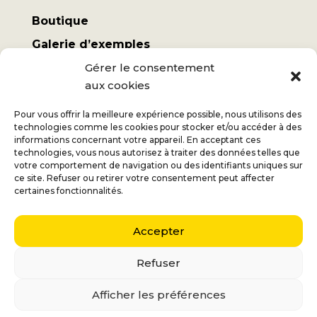
Boutique
Galerie d’exemples
Mon compte
Gérer le consentement
aux cookies
Termes et conditions
Frais d’expédition
Pour vous offrir la meilleure expérience possible, nous utilisons des
technologies comme les cookies pour stocker et/ou accéder à des
informations concernant votre appareil. En acceptant ces
technologies, vous nous autorisez à traiter des données telles que
votre comportement de navigation ou des identifiants uniques sur
ce site. Refuser ou retirer votre consentement peut affecter
Jan
+32 (0) 477 732 949
certaines fonctionnalités.
Véronique
+32 (0) 472 562 684
Accepter
Middelmolenlaan 100
2100 Deurne
Refuser
Nederlands
(
Néerlandais
)
English
(
Anglais
)
Afficher les préférences
Français
Italiano
(
Italien
)