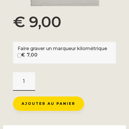
€
9,00
Faire graver un marqueur kilométrique
€
7,00
QUANTITÉ
DE
COL
ST
AJOUTER AU PANIER
JEAN
-
BARCELONNETTE