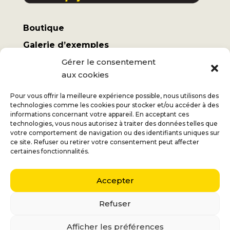
Boutique
Galerie d’exemples
Mon compte
Gérer le consentement
aux cookies
Termes et conditions
Frais d’expédition
Pour vous offrir la meilleure expérience possible, nous utilisons des
technologies comme les cookies pour stocker et/ou accéder à des
informations concernant votre appareil. En acceptant ces
technologies, vous nous autorisez à traiter des données telles que
votre comportement de navigation ou des identifiants uniques sur
ce site. Refuser ou retirer votre consentement peut affecter
Jan
+32 (0) 477 732 949
certaines fonctionnalités.
Véronique
+32 (0) 472 562 684
Accepter
Middelmolenlaan 100
2100 Deurne
Refuser
Nederlands
(
Néerlandais
)
English
(
Anglais
)
Afficher les préférences