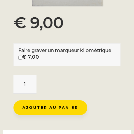
€
9,00
Faire graver un marqueur kilométrique
€
7,00
QUANTITÉ
DE
PASSO
ROLLE
AJOUTER AU PANIER
-
FIERA
DI