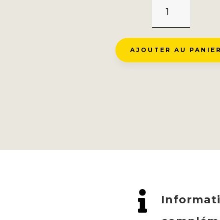
QUANTITÉ
DE
PORTE-
CLÉS
AJOUTER AU PANIE
STELVIO
CIMA
COPPI

Informat