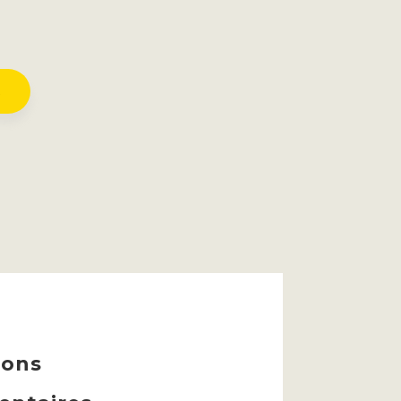
R
ions