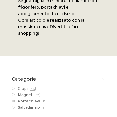
Segnamiglia in miniatura, calamite da
frigorifero, portachiavi e
abbigliamento da ciclismo….
Ogni articolo è realizzato con la
massima cura. Divertiti a fare
shopping!
Categorie
Cippi
418
Magneti
25
Portachiavi
13
Salvadanaio
3