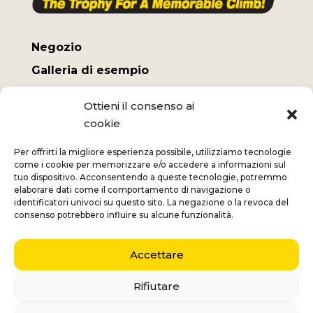
Negozio
Galleria di esempio
Il mio conto
Ottieni il consenso ai
Termini e Condizioni
cookie
Spese di spedizione
Per offrirti la migliore esperienza possibile, utilizziamo tecnologie
come i cookie per memorizzare e/o accedere a informazioni sul
tuo dispositivo. Acconsentendo a queste tecnologie, potremmo
elaborare dati come il comportamento di navigazione o
identificatori univoci su questo sito. La negazione o la revoca del
Jan
+32 (0) 477 732 949
consenso potrebbero influire su alcune funzionalità.
Veronique
+32 (0)472 562 684
Accettare
Middelmolenlaan 100
2100 Deurne
Rifiutare