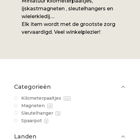
Miniatuur kilometerpaaltjes,
ijskastmagneten , sleutelhangers en
wielerkledij….
Elk item wordt met de grootste zorg
vervaardigd. Veel winkelplezier!
Categorieën
Kilometerpaaltjes
421
Magneten
25
Sleutelhanger
13
Spaarpot
3
Landen