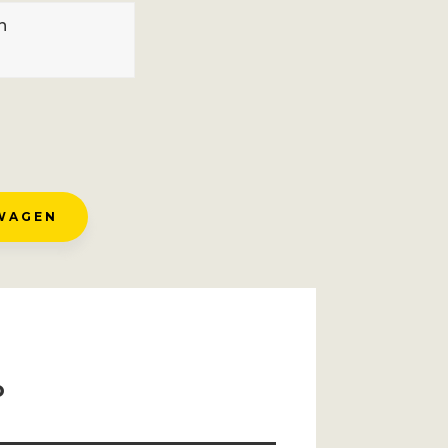
n
WAGEN
o