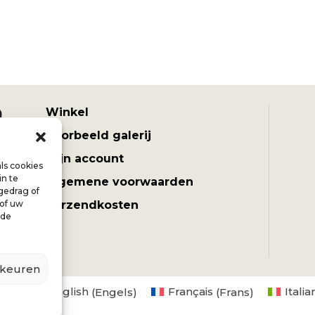
Winkel
Voorbeeld galerij
Mijn account
ls cookies
in te
Algemene voorwaarden
gedrag of
 of uw
Verzendkosten
lde
rkeuren
nds
English
(
Engels
)
Français
(
Frans
)
Italia