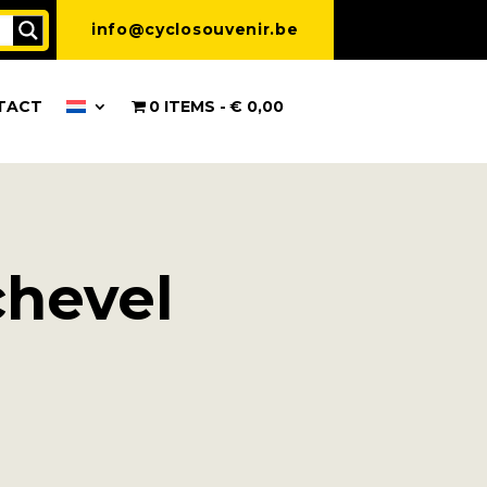
info@cyclosouvenir.be
TACT
0 ITEMS
€ 0,00
chevel