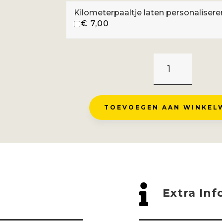
Kilometerpaaltje laten personalisere
€
7,00
COL
DE
LA
LOZE
TOEVOEGEN AAN WINKEL
-
COURCHEVEL
AANTAL

Extra Inf