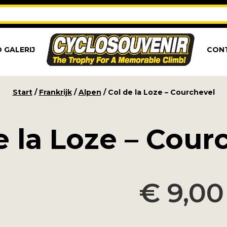
 GALERIJ
CON
Start
/
Frankrijk
/
Alpen
/ Col de la Loze – Courchevel
e la Loze – Cour
€
9,00