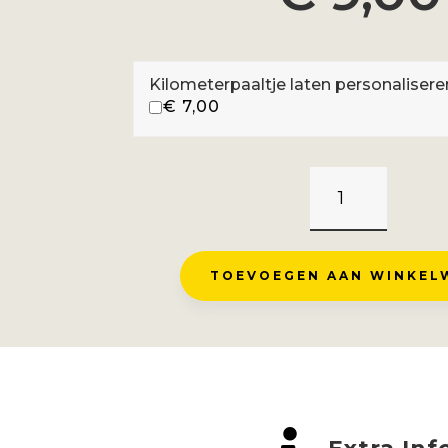
Kilometerpaaltje laten personalisere
€
7,00
COL
DU
PETIT
ST
TOEVOEGEN AAN WINKEL
BERNARD
-
BOURG
ST
MAURICE
AANTAL