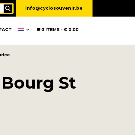
info@cyclosouvenir.be
TACT
0 ITEMS
€ 0,00
urice
 Bourg St