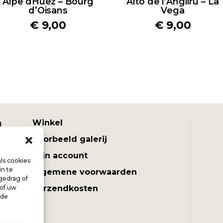
Alpe dHuez – Bourg
Alto de l’Angliru – La
d’Oisans
Vega
€
9,00
€
9,00
Winkel
Voorbeeld galerij
Mijn account
ls cookies
in te
Algemene voorwaarden
gedrag of
 of uw
Verzendkosten
lde