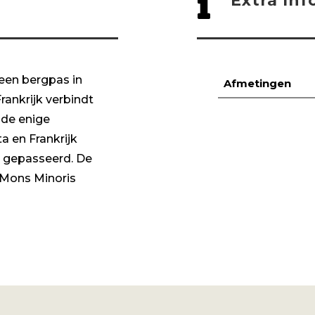

Extra Inf
 een bergpas in
Afmetingen
rankrijk verbindt
s de enige
a en Frankrijk
 gepasseerd. De
 Mons Minoris