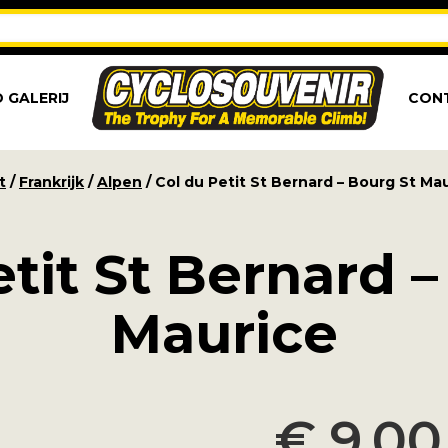
 GALERIJ
CON
t
/
Frankrijk
/
Alpen
/ Col du Petit St Bernard – Bourg St Ma
etit St Bernard –
Maurice
€
9,00