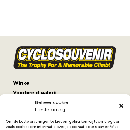
Winkel
Voorbeeld galerij
Mijn account
Beheer cookie
toestemming
Algemene voorwaarden
Verzendkosten
Om de beste ervaringen te bieden, gebruiken wij technologieën
zoals cookies om informatie over je apparaat op te slaan en/of te