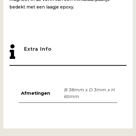
bedekt met een laagje epoxy.

Extra Info
B 38mm x D 3mm x H
Afmetingen
65mm