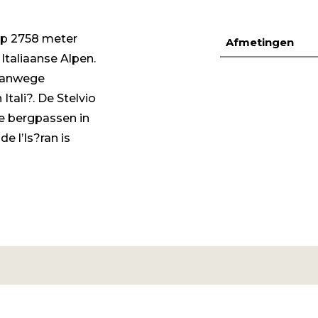
 op 2758 meter
Afmetingen
Italiaanse Alpen.
 vanwege
tali?. De Stelvio
e bergpassen in
e l’Is?ran is