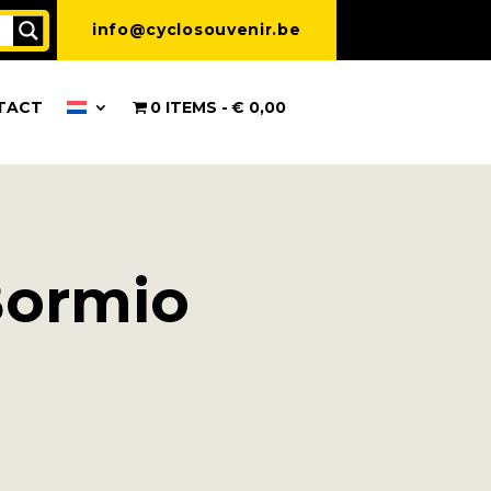
info@cyclosouvenir.be
TACT
0 ITEMS
€ 0,00
 Bormio