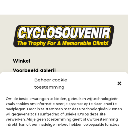
Winkel
Voorbeeld galerij
Mijn account
Beheer cookie
toestemming
Algemene voorwaarden
Verzendkosten
Om de beste ervaringen te bieden, gebruiken wij technologieën
zoals cookies om informatie over je apparaat op te slaan en/of te
raadplegen. Door in te stemmen met deze technologieën kunnen
wij gegevens zoals surfgedrag of unieke ID's op deze site
verwerken. Als je geen toestemming geeft of uw toestemming
intrekt, kan dit een nadelige invloed hebben op bepaalde functies
Jan
+32 (0) 477 732 949