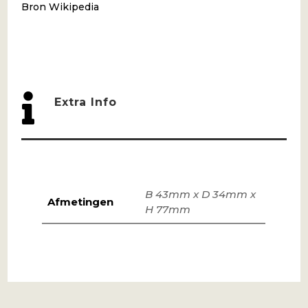
Bron Wikipedia

Extra Info
B 43mm x D 34mm x
Afmetingen
H 77mm