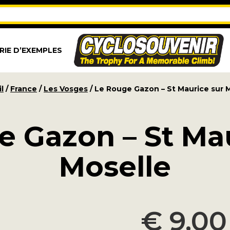
RIE D’EXEMPLES
l
/
France
/
Les Vosges
/ Le Rouge Gazon – St Maurice sur 
e Gazon – St Mau
Moselle
€
9,00