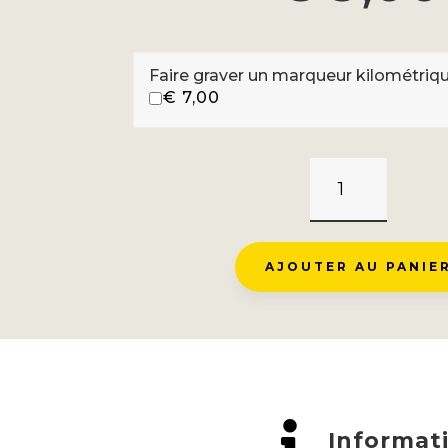
Faire graver un marqueur kilométriq
€
7,00
QUANTITÉ
DE
LE
ROUGE
AJOUTER AU PANIE
GAZON
-
ST
MAURICE
SUR
MOSELLE

Informat