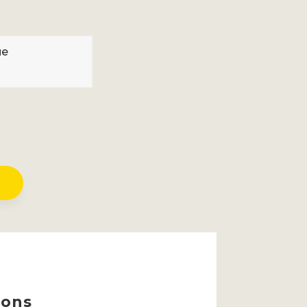
ue
R
ions