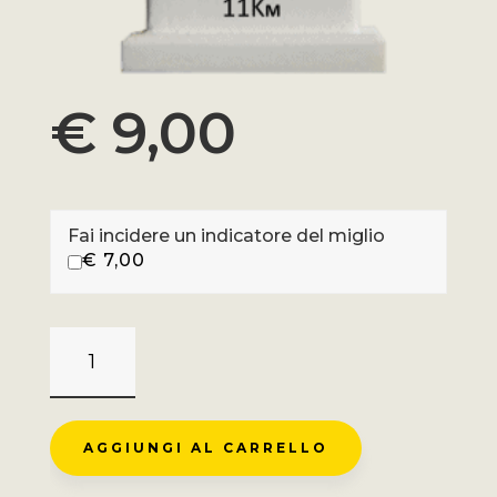
€
9,00
Fai incidere un indicatore del miglio
€
7,00
LE
ROUGE
GAZON
-
AGGIUNGI AL CARRELLO
ST
MAURICE