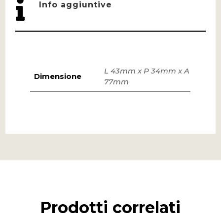

Info aggiuntive
L 43mm x P 34mm x A
Dimensione
77mm
Prodotti correlati