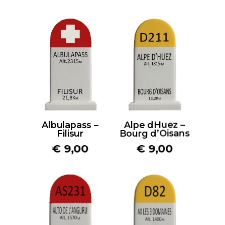
Albulapass –
Alpe dHuez –
Filisur
Bourg d’Oisans
€
9,00
€
9,00