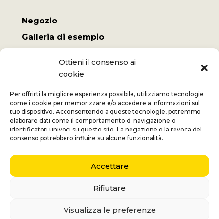
Negozio
Galleria di esempio
Il mio conto
Ottieni il consenso ai
Termini e Condizioni
cookie
Spese di spedizione
Per offrirti la migliore esperienza possibile, utilizziamo tecnologie
come i cookie per memorizzare e/o accedere a informazioni sul
tuo dispositivo. Acconsentendo a queste tecnologie, potremmo
elaborare dati come il comportamento di navigazione o
identificatori univoci su questo sito. La negazione o la revoca del
Jan
+32 (0) 477 732 949
consenso potrebbero influire su alcune funzionalità.
Veronique
+32 (0)472 562 684
Accettare
Middelmolenlaan 100
2100 Deurne
Rifiutare
Nederlands
(
Olandese
)
English
(
Inglese
)
Visualizza le preferenze