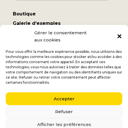
Boutique
Galerie d’exemples
Mon compte
Gérer le consentement
aux cookies
Termes et conditions
Frais d’expédition
Pour vous offrir la meilleure expérience possible, nous utilisons des
technologies comme les cookies pour stocker et/ou accéder à des
informations concernant votre appareil. En acceptant ces
technologies, vous nous autorisez à traiter des données telles que
votre comportement de navigation ou des identifiants uniques sur
ce site. Refuser ou retirer votre consentement peut affecter
Jan
+32 (0) 477 732 949
certaines fonctionnalités.
Véronique
+32 (0) 472 562 684
Accepter
Middelmolenlaan 100
2100 Deurne
Refuser
Nederlands
(
Néerlandais
)
English
(
Anglais
)
Afficher les préférences