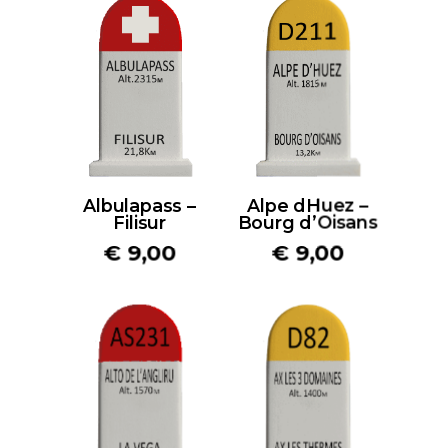
Albulapass –
Alpe dHuez –
Filisur
Bourg d’Oisans
€
9,00
€
9,00