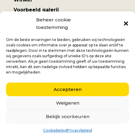
Voorbeeld galerij
Mijn account
Beheer cookie
toestemming
Algemene voorwaarden
Verzendkosten
Om de beste ervaringen te bieden, gebruiken wij technologieën
zoals cookies om informatie over je apparaat op te slaan en/of te
raadplegen. Door in te stemmen met deze technologieën kunnen
wij gegevens zoals surfgedrag of unieke ID's op deze site
verwerken. Als je geen toestemming geeft of uw toestemming
intrekt, kan dit een nadelige invloed hebben op bepaalde functies
Jan
+32 (0) 477 732 949
en mogelijkheden.
Veronique
+32 (0)472 562 684
Accepteren
Middelmolenlaan 100
2100 Deurne
Weigeren
Nederlands
English
(
Engels
)
Bekijk voorkeuren
Français
(
Frans
)
Italiano
(
Italiaans
)
Cookiebeleid
Privacybeleid