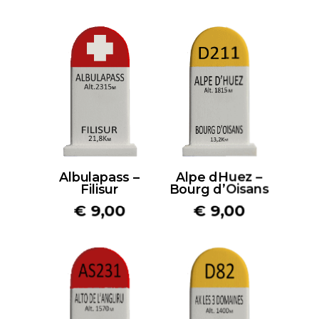
Albulapass –
Alpe dHuez –
Filisur
Bourg d’Oisans
€
9,00
€
9,00