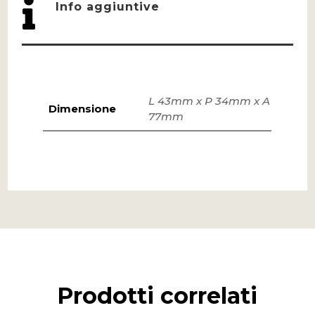

Info aggiuntive
L 43mm x P 34mm x A
Dimensione
77mm
Prodotti correlati