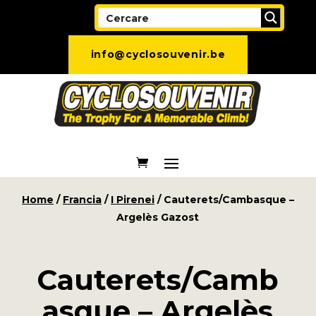
info@cyclosouvenir.be
Home
/
Francia
/
I Pirenei
/ Cauterets/Cambasque –
Argelès Gazost
Cauterets/Camb
asque – Argelès