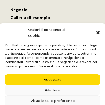
Negozio
Galleria di esempio
Il mio conto
Ottieni il consenso ai
Termini e Condizioni
cookie
Spese di spedizione
Per offrirti la migliore esperienza possibile, utilizziamo tecnologie
come i cookie per memorizzare e/o accedere a informazioni sul
tuo dispositivo. Acconsentendo a queste tecnologie, potremmo
elaborare dati come il comportamento di navigazione o
identificatori univoci su questo sito. La negazione o la revoca del
Jan
+32 (0) 477 732 949
consenso potrebbero influire su alcune funzionalità.
Veronique
+32 (0)472 562 684
Accettare
Middelmolenlaan 100
2100 Deurne
Rifiutare
Nederlands
(
Olandese
)
English
(
Inglese
)
Visualizza le preferenze