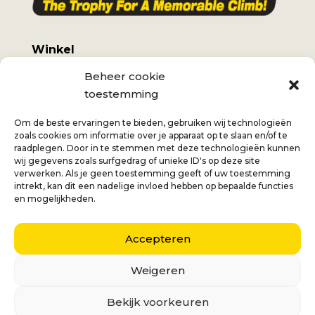
Winkel
Voorbeeld galerij
Beheer cookie
toestemming
Mijn account
Algemene voorwaarden
Om de beste ervaringen te bieden, gebruiken wij technologieën
zoals cookies om informatie over je apparaat op te slaan en/of te
Verzendkosten
raadplegen. Door in te stemmen met deze technologieën kunnen
wij gegevens zoals surfgedrag of unieke ID's op deze site
verwerken. Als je geen toestemming geeft of uw toestemming
intrekt, kan dit een nadelige invloed hebben op bepaalde functies
en mogelijkheden.
Jan
+32 (0) 477 732 949
Veronique
+32 (0)472 562 684
Accepteren
Middelmolenlaan 100
Weigeren
2100 Deurne
Bekijk voorkeuren