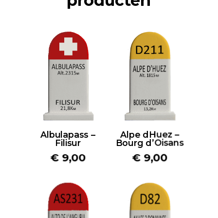
producten
Albulapass –
Alpe dHuez –
Filisur
Bourg d’Oisans
€
9,00
€
9,00