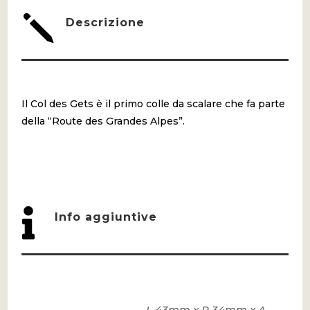
QUANTITÀ
j
Descrizione
Il Col des Gets è il primo colle da scalare che fa parte
della “Route des Grandes Alpes”.

Info aggiuntive
L 43mm x P 34mm x A