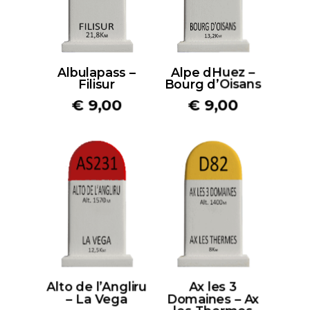
Albulapass –
Alpe dHuez –
Filisur
Bourg d’Oisans
€
9,00
€
9,00
Alto de l’Angliru
Ax les 3
– La Vega
Domaines – Ax