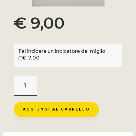
€
9,00
Fai incidere un indicatore del miglio
€
7,00
COL
DES
GETS
-
AGGIUNGI AL CARRELLO
THONON
LES
BAINS