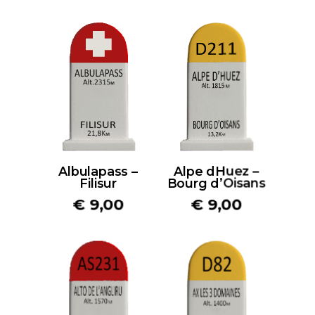
Albulapass –
Alpe dHuez –
Filisur
Bourg d’Oisans
€
9,00
€
9,00