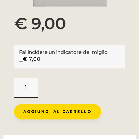
€
9,00
Fai incidere un indicatore del miglio
€
7,00
COL
DU
PRADEL
-
AGGIUNGI AL CARRELLO
AX
LES
THERMES