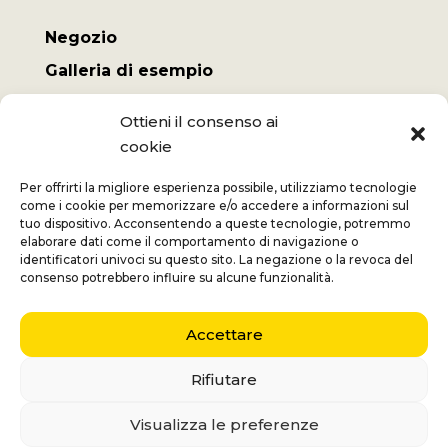
Negozio
Galleria di esempio
Il mio conto
Ottieni il consenso ai
Termini e Condizioni
cookie
Spese di spedizione
Per offrirti la migliore esperienza possibile, utilizziamo tecnologie
come i cookie per memorizzare e/o accedere a informazioni sul
tuo dispositivo. Acconsentendo a queste tecnologie, potremmo
elaborare dati come il comportamento di navigazione o
identificatori univoci su questo sito. La negazione o la revoca del
Jan
+32 (0) 477 732 949
consenso potrebbero influire su alcune funzionalità.
Veronique
+32 (0)472 562 684
Accettare
Middelmolenlaan 100
2100 Deurne
Rifiutare
Nederlands
(
Olandese
)
English
(
Inglese
)
Visualizza le preferenze
Français
(
Francese
)
Italiano