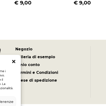
€
9,00
€
9,00
Negozio
Galleria di esempio
Il mio conto
ome i
Termini e Condizioni
ivo.
il
Spese di spedizione
. La
zionalità.
eferenze