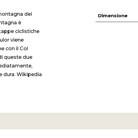
 montagna dei
Dimensione
ontagna è
tappe ciclistiche
ulor viene
e con il Col
di queste due
mediatamente,
e dura. Wikipedia