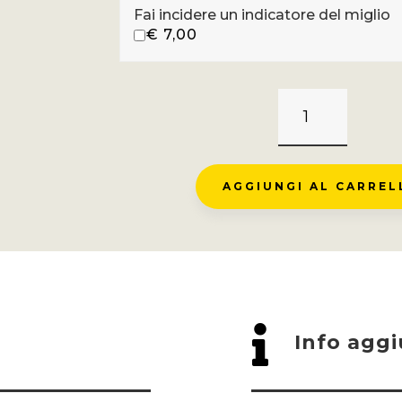
Fai incidere un indicatore del miglio
€
7,00
COL
DU
SOULOR
-
AGGIUNGI AL CARREL
FERRIÈRES
QUANTITÀ

Info aggi