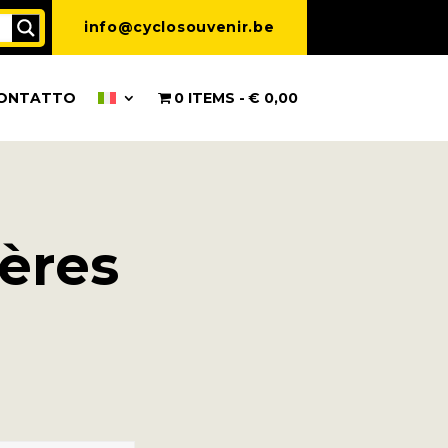
info@cyclosouvenir.be
ONTATTO
0 ITEMS
€ 0,00
ières