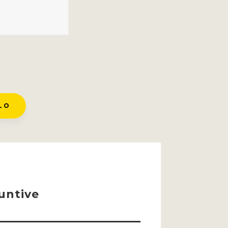
LO
untive