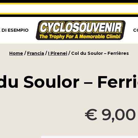
 DI ESEMPIO
C
Home
/
Francia
/
I Pirenei
/ Col du Soulor – Ferrières
du Soulor – Ferr
€
9,00