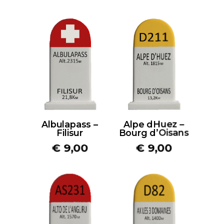
Albulapass –
Alpe dHuez –
Filisur
Bourg d’Oisans
€
9,00
€
9,00