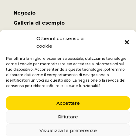
Negozio
Galleria di esempio
Il mio conto
Ottieni il consenso ai
Termini e Condizioni
cookie
Spese di spedizione
Per offrirti la migliore esperienza possibile, utilizziamo tecnologie
come i cookie per memorizzare e/o accedere a informazioni sul
tuo dispositivo. Acconsentendo a queste tecnologie, potremmo
elaborare dati come il comportamento di navigazione o
identificatori univoci su questo sito. La negazione o la revoca del
Jan
+32 (0) 477 732 949
consenso potrebbero influire su alcune funzionalità.
Veronique
+32 (0)472 562 684
Accettare
Middelmolenlaan 100
2100 Deurne
Rifiutare
Nederlands
(
Olandese
)
English
(
Inglese
)
Visualizza le preferenze