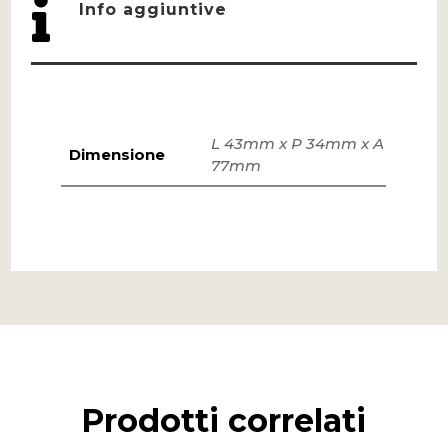

Info aggiuntive
L 43mm x P 34mm x A
Dimensione
77mm
Prodotti correlati