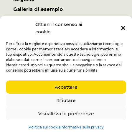
Galleria di esempio
Il mio conto
Ottieni il consenso ai
Termini e Condizioni
cookie
Spese di spedizione
Per offrirti la migliore esperienza possibile, utilizziamo tecnologie
come i cookie per memorizzare e/o accedere a informazioni sul
tuo dispositivo. Acconsentendo a queste tecnologie, potremmo
elaborare dati come il comportamento di navigazione o
identificatori univoci su questo sito. La negazione o la revoca del
Jan
+32 (0) 477 732 949
consenso potrebbero influire su alcune funzionalità.
Veronique
+32 (0)472 562 684
Accettare
Middelmolenlaan 100
2100 Deurne
Rifiutare
Nederlands
(
Olandese
)
English
(
Inglese
)
Visualizza le preferenze
Français
(
Francese
)
Italiano
Politica sui cookie
Informativa sulla privacy