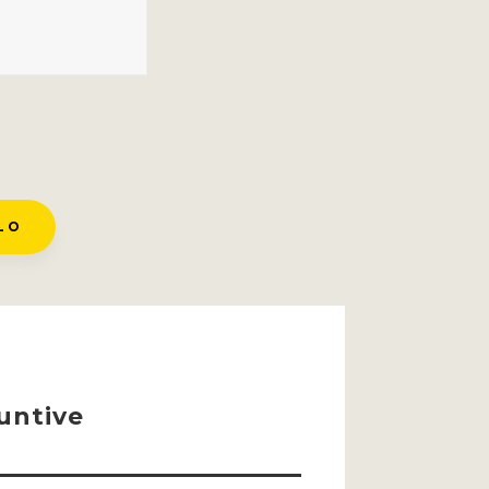
LO
untive