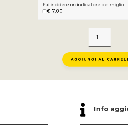
Fai incidere un indicatore del miglio
€
7,00
LES
ARC
2000
-
AGGIUNGI AL CARREL
BOURG
ST
MAURICE
QUANTITÀ

Info aggi