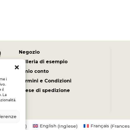
Negozio
Galleria di esempio
Il mio conto
ome i
Termini e Condizioni
ivo.
il
Spese di spedizione
. La
zionalità.
eferenze
s
(
Olandese
)
English
(
Inglese
)
Français
(
Frances