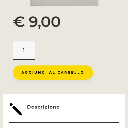
€
9,00
MONTE
CARPEGNA
-
CARPEGNA
AGGIUNGI AL CARRELLO
QUANTITÀ
j
Descrizione