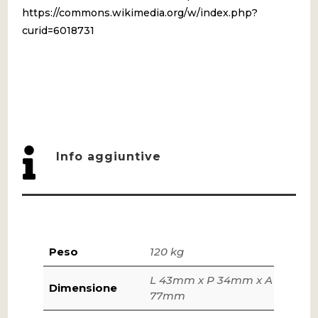
https://commons.wikimedia.org/w/index.php?
curid=6018731

Info aggiuntive
Peso
120 kg
L 43mm x P 34mm x A
Dimensione
77mm