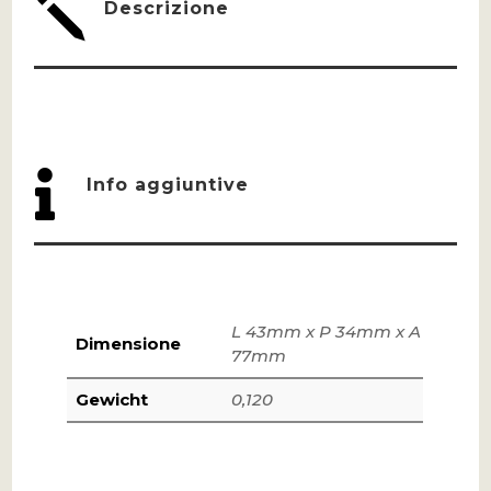
j
Descrizione

Info aggiuntive
L 43mm x P 34mm x A
Dimensione
77mm
Gewicht
0,120