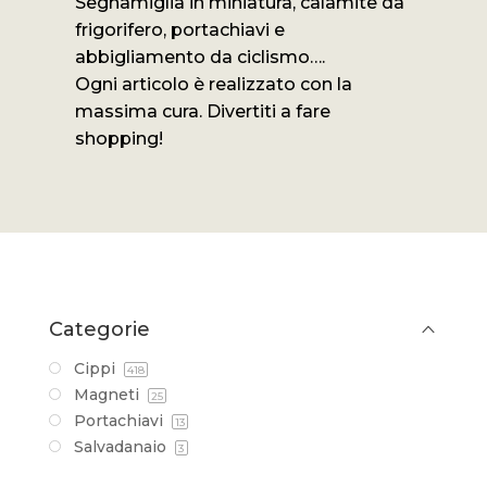
Segnamiglia in miniatura, calamite da
frigorifero, portachiavi e
abbigliamento da ciclismo….
Ogni articolo è realizzato con la
massima cura. Divertiti a fare
shopping!
Categorie
Cippi
418
Magneti
25
Portachiavi
13
Salvadanaio
3