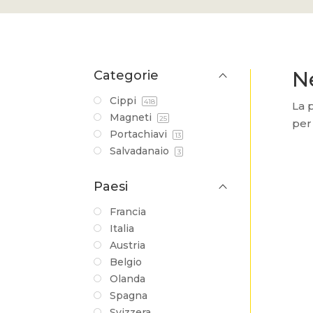
N
Categorie
Cippi
418
La p
Magneti
25
per 
Portachiavi
13
Salvadanaio
3
Paesi
Francia
Italia
Austria
Belgio
Olanda
Spagna
Svizzera