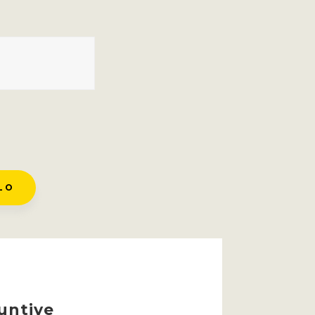
LO
untive