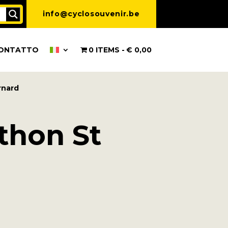
info@cyclosouvenir.be
ONTATTO
0 ITEMS
€ 0,00
rnard
nthon St