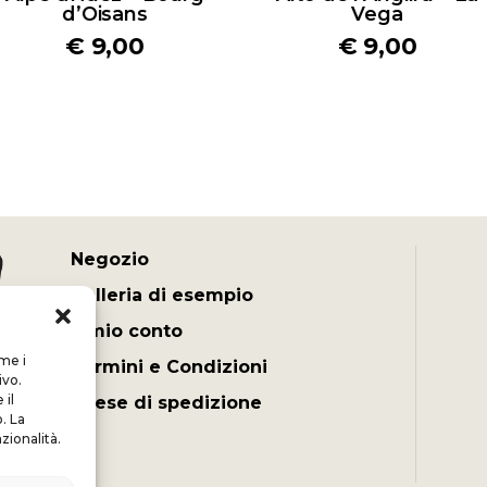
d’Oisans
Vega
€
9,00
€
9,00
Negozio
Galleria di esempio
Il mio conto
ome i
Termini e Condizioni
ivo.
il
Spese di spedizione
. La
zionalità.