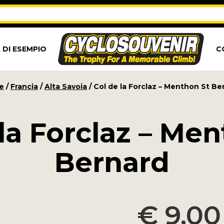
 DI ESEMPIO
C
e
/
Francia
/
Alta Savoia
/ Col de la Forclaz – Menthon St Be
la Forclaz – Me
Bernard
€
9,00