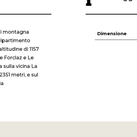
 di montagna
Dimensione
 dipartimento
altitudine di 1157
e Forclaz e Le
a sulla vicina La
2351 metri, e sul
ia