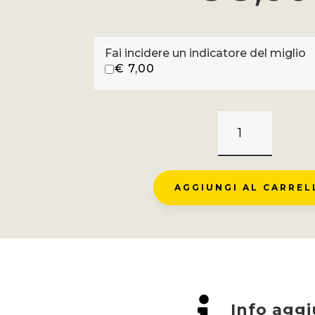
Fai incidere un indicatore del miglio
€
7,00
COL
DE
LA
FORCLAZ
AGGIUNGI AL CARREL
-
MENTHON
ST
BERNARD
QUANTITÀ

Info aggi